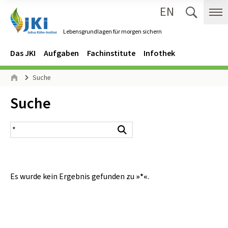
EN
Zum Inhalt springen
Zur Hauptnavigation springen
Suche 
Me
Lebensgrundlagen für morgen sichern
Gehe zur Startseite des Lebensgrundlagen für morgen sichern.
Navigation
Hauptmenü
Das JKI
Aufgaben
Fachinstitute
Infothek
Seitenpfad
Suche
Start
Inhalt:
Suche
Suchergebnis
Suchen
Es wurde kein Ergebnis gefunden zu
»*«
.