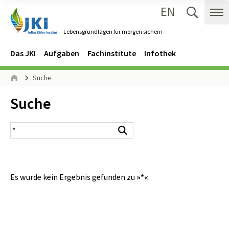
EN
Zum Inhalt springen
Zur Hauptnavigation springen
Suche 
Me
Lebensgrundlagen für morgen sichern
Gehe zur Startseite des Lebensgrundlagen für morgen sichern.
Navigation
Hauptmenü
Das JKI
Aufgaben
Fachinstitute
Infothek
Seitenpfad
Suche
Start
Inhalt:
Suche
Suchergebnis
Suchen
Es wurde kein Ergebnis gefunden zu
»*«
.