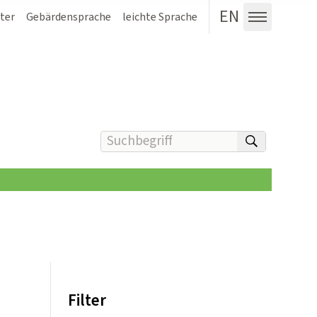
EN
ter
Gebärdensprache
leichte Sprache
Menü au
Suchbegriff(e) eingeben
suchen
Filter