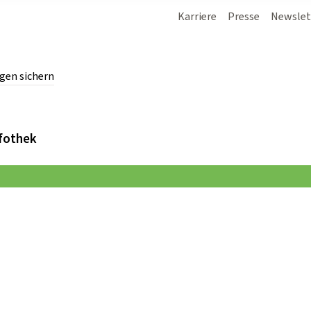
Karriere
Presse
Newslet
gen sichern
chern.
fothek