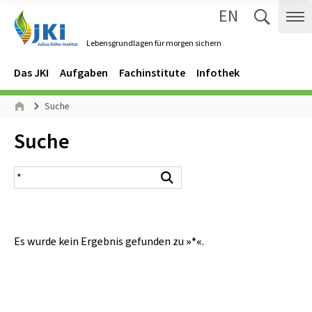
EN
Zum Inhalt springen
Zur Hauptnavigation springen
Suche 
Me
Lebensgrundlagen für morgen sichern
Gehe zur Startseite des Lebensgrundlagen für morgen sichern.
Navigation
Hauptmenü
Das JKI
Aufgaben
Fachinstitute
Infothek
Seitenpfad
Suche
Start
Inhalt:
Suche
Suchergebnis
Suchen
Es wurde kein Ergebnis gefunden zu
»*«
.