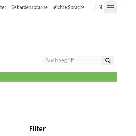
EN
ter
Gebärdensprache
leichte Sprache
Menü au
Suchbegriff(e) eingeben
suchen
Filter