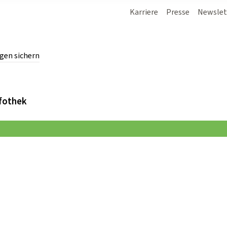
Karriere
Presse
Newslet
gen sichern
chern.
fothek