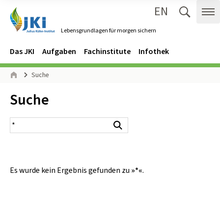
EN
Zum Inhalt springen
Zur Hauptnavigation springen
Suche 
Me
Lebensgrundlagen für morgen sichern
Gehe zur Startseite des Lebensgrundlagen für morgen sichern.
Navigation
Hauptmenü
Das JKI
Aufgaben
Fachinstitute
Infothek
Seitenpfad
Suche
Start
Inhalt:
Suche
Suchergebnis
Suchen
Es wurde kein Ergebnis gefunden zu
»*«
.