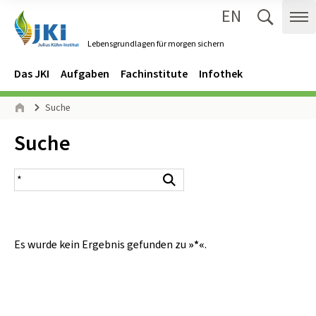
EN
Zum Inhalt springen
Zur Hauptnavigation springen
Suche 
Me
Lebensgrundlagen für morgen sichern
Gehe zur Startseite des Lebensgrundlagen für morgen sichern.
Navigation
Hauptmenü
Das JKI
Aufgaben
Fachinstitute
Infothek
Seitenpfad
Suche
Start
Inhalt:
Suche
Suchergebnis
Suchen
Es wurde kein Ergebnis gefunden zu
»*«
.