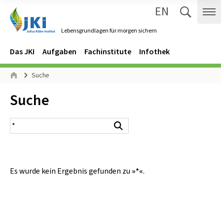
EN
Zum Inhalt springen
Zur Hauptnavigation springen
Suche 
Me
Lebensgrundlagen für morgen sichern
Gehe zur Startseite des Lebensgrundlagen für morgen sichern.
Navigation
Hauptmenü
Das JKI
Aufgaben
Fachinstitute
Infothek
Seitenpfad
Suche
Start
Inhalt:
Suche
Suchergebnis
Suchen
Es wurde kein Ergebnis gefunden zu
»*«
.