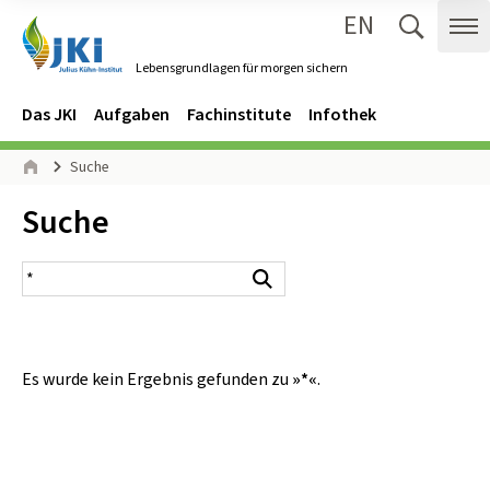
EN
Zum Inhalt springen
Zur Hauptnavigation springen
Suche 
Me
Lebensgrundlagen für morgen sichern
Gehe zur Startseite des Lebensgrundlagen für morgen sichern.
Navigation
Hauptmenü
Das JKI
Aufgaben
Fachinstitute
Infothek
Seitenpfad
Suche
Start
Inhalt:
Suche
Suchergebnis
Suchen
Es wurde kein Ergebnis gefunden zu
»*«
.