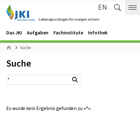
EN
Zum Inhalt springen
Zur Hauptnavigation springen
Suche 
Me
Lebensgrundlagen für morgen sichern
Gehe zur Startseite des Lebensgrundlagen für morgen sichern.
Navigation
Hauptmenü
Das JKI
Aufgaben
Fachinstitute
Infothek
Seitenpfad
Suche
Start
Inhalt:
Suche
Suchergebnis
Suchen
Es wurde kein Ergebnis gefunden zu
»*«
.