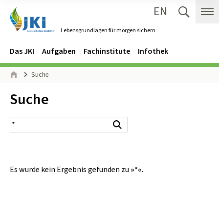
EN
Zum Inhalt springen
Zur Hauptnavigation springen
Suche 
Me
Lebensgrundlagen für morgen sichern
Gehe zur Startseite des Lebensgrundlagen für morgen sichern.
Navigation
Hauptmenü
Das JKI
Aufgaben
Fachinstitute
Infothek
Seitenpfad
Suche
Start
Inhalt:
Suche
Suchergebnis
Suchen
Es wurde kein Ergebnis gefunden zu
»*«
.