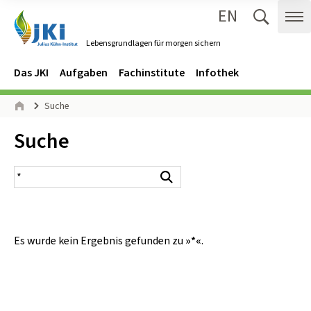
EN
Zum Inhalt springen
Zur Hauptnavigation springen
Suche 
Me
Lebensgrundlagen für morgen sichern
Gehe zur Startseite des Lebensgrundlagen für morgen sichern.
Navigation
Hauptmenü
Das JKI
Aufgaben
Fachinstitute
Infothek
Seitenpfad
Suche
Start
Inhalt:
Suche
Suchergebnis
Suchen
Es wurde kein Ergebnis gefunden zu
»*«
.