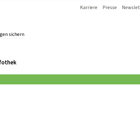
Karriere
Presse
Newslet
gen sichern
chern.
fothek