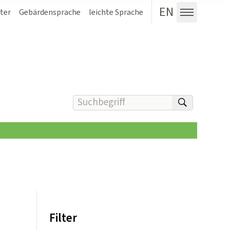
EN
ter
Gebärdensprache
leichte Sprache
Menü au
Suchbegriff(e) eingeben
suchen
Filter