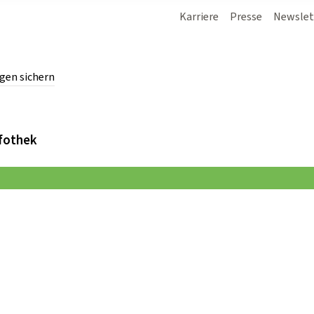
Karriere
Presse
Newslet
gen sichern
chern.
fothek