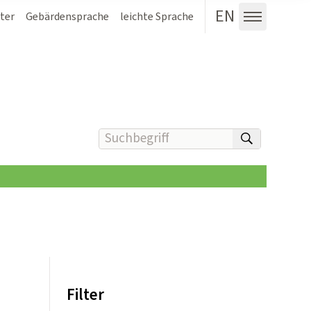
EN
ter
Gebärdensprache
leichte Sprache
Menü au
Suchbegriff(e) eingeben
suchen
Filter