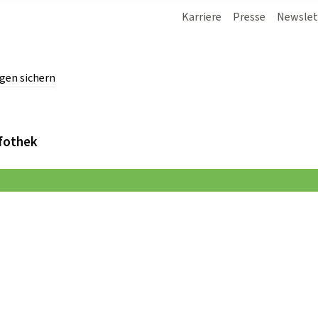
Karriere
Presse
Newslet
gen sichern
chern.
fothek