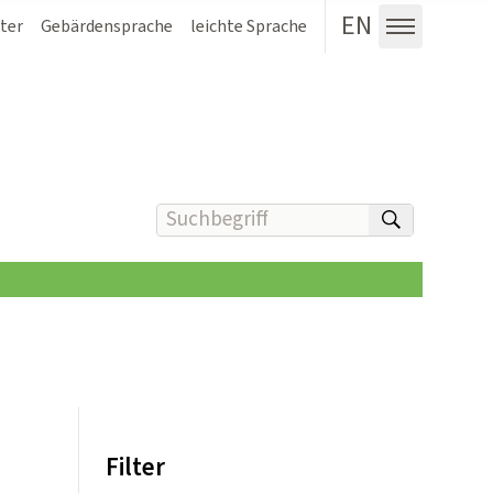
EN
ter
Gebärdensprache
leichte Sprache
Menü au
Suchbegriff(e) eingeben
suchen
Filter