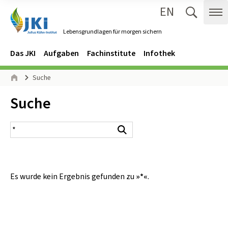
EN
Zum Inhalt springen
Zur Hauptnavigation springen
Suche 
Me
Lebensgrundlagen für morgen sichern
Gehe zur Startseite des Lebensgrundlagen für morgen sichern.
Navigation
Hauptmenü
Das JKI
Aufgaben
Fachinstitute
Infothek
Seitenpfad
Suche
Start
Inhalt:
Suche
Suchergebnis
Suchen
Es wurde kein Ergebnis gefunden zu
»*«
.