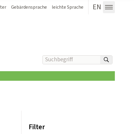
EN
ter
Gebärdensprache
leichte Sprache
Menü au
Suchbegriff(e) eingeben
suchen
Filter