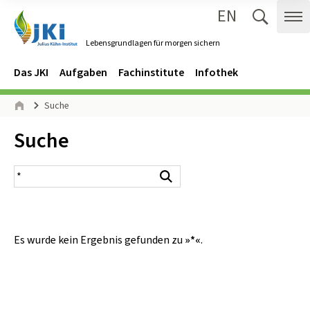
EN
Zum Inhalt springen
Zur Hauptnavigation springen
Suche 
Me
Lebensgrundlagen für morgen sichern
Gehe zur Startseite des Lebensgrundlagen für morgen sichern.
Navigation
Hauptmenü
Das JKI
Aufgaben
Fachinstitute
Infothek
Seitenpfad
Suche
Start
Inhalt:
Suche
Suchergebnis
Suchen
Es wurde kein Ergebnis gefunden zu
»*«
.