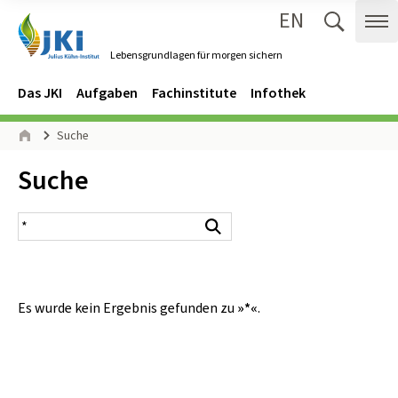
EN
Zum Inhalt springen
Zur Hauptnavigation springen
Suche 
Me
Lebensgrundlagen für morgen sichern
Gehe zur Startseite des Lebensgrundlagen für morgen sichern.
Navigation
Hauptmenü
Das JKI
Aufgaben
Fachinstitute
Infothek
Seitenpfad
Suche
Start
Inhalt:
Suche
Suchergebnis
Suchen
Es wurde kein Ergebnis gefunden zu
»*«
.