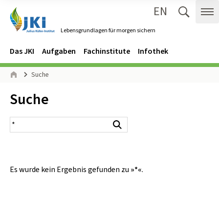
EN
Zum Inhalt springen
Zur Hauptnavigation springen
Suche 
Me
Lebensgrundlagen für morgen sichern
Gehe zur Startseite des Lebensgrundlagen für morgen sichern.
Navigation
Hauptmenü
Das JKI
Aufgaben
Fachinstitute
Infothek
Seitenpfad
Suche
Start
Inhalt:
Suche
Suchergebnis
Suchen
Es wurde kein Ergebnis gefunden zu
»*«
.