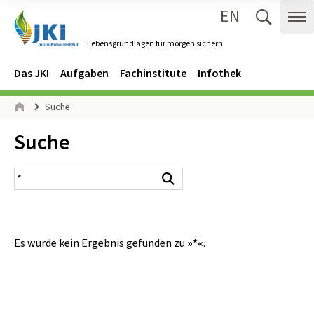
EN
Zum Inhalt springen
Zur Hauptnavigation springen
Suche 
Me
Lebensgrundlagen für morgen sichern
Gehe zur Startseite des Lebensgrundlagen für morgen sichern.
Navigation
Hauptmenü
Das JKI
Aufgaben
Fachinstitute
Infothek
Seitenpfad
Suche
Start
Inhalt:
Suche
Suchergebnis
Suchen
Es wurde kein Ergebnis gefunden zu
»*«
.