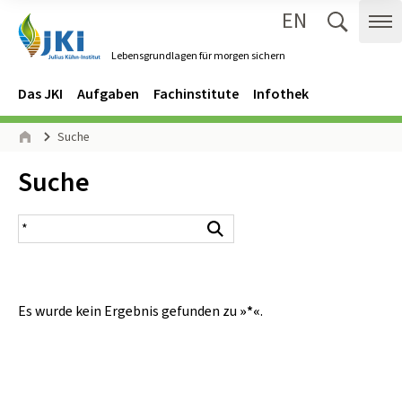
EN
Zum Inhalt springen
Zur Hauptnavigation springen
Suche 
Me
Lebensgrundlagen für morgen sichern
Gehe zur Startseite des Lebensgrundlagen für morgen sichern.
Navigation
Hauptmenü
Das JKI
Aufgaben
Fachinstitute
Infothek
Seitenpfad
Suche
Start
Inhalt:
Suche
Suchergebnis
Suchen
Es wurde kein Ergebnis gefunden zu
»*«
.