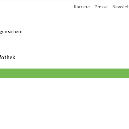
Karriere
Presse
Newslet
gen sichern
chern.
fothek