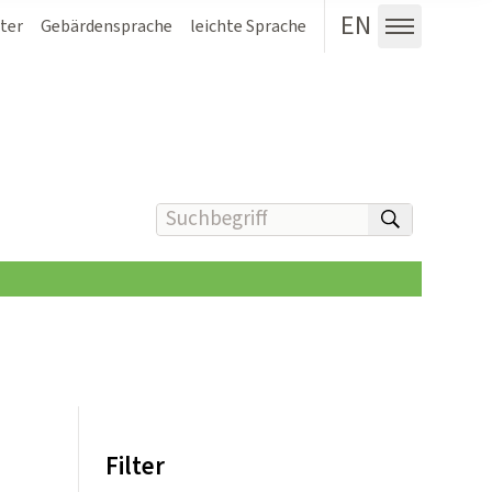
EN
ter
Gebärdensprache
leichte Sprache
Menü au
Suchbegriff(e) eingeben
suchen
Filter