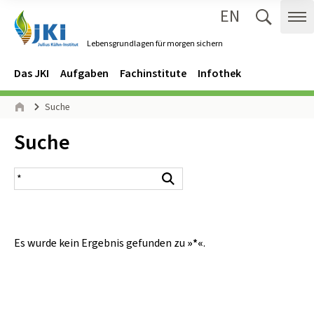
EN
Zum Inhalt springen
Zur Hauptnavigation springen
Suche 
Me
Lebensgrundlagen für morgen sichern
Gehe zur Startseite des Lebensgrundlagen für morgen sichern.
Navigation
Hauptmenü
Das JKI
Aufgaben
Fachinstitute
Infothek
Seitenpfad
Suche
Start
Inhalt:
Suche
Suchergebnis
Suchen
Es wurde kein Ergebnis gefunden zu
»*«
.