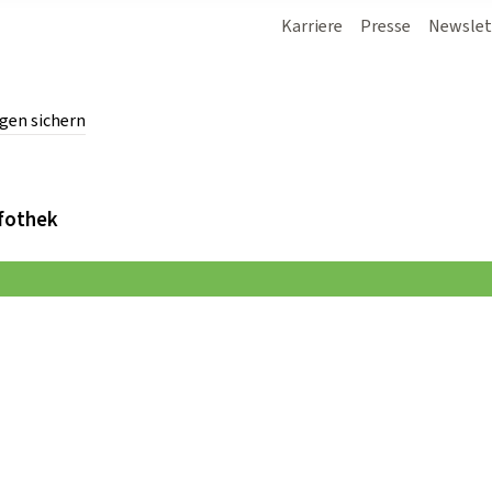
Karriere
Presse
Newslet
gen sichern
chern.
fothek