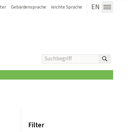
EN
ter
Gebärdensprache
leichte Sprache
Menü au
Suchbegriff(e) eingeben
suchen
Filter