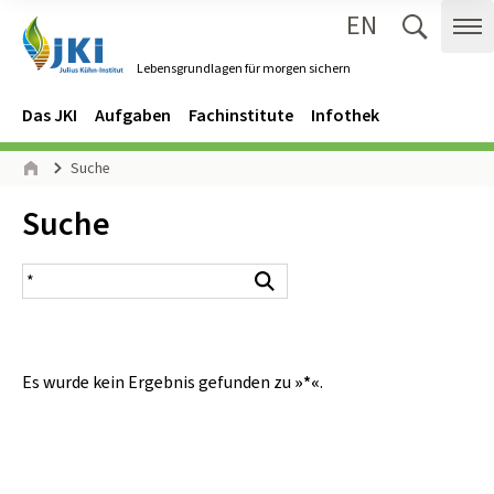
EN
Zum Inhalt springen
Zur Hauptnavigation springen
Suche 
Me
Lebensgrundlagen für morgen sichern
Gehe zur Startseite des Lebensgrundlagen für morgen sichern.
Navigation
Hauptmenü
Das JKI
Aufgaben
Fachinstitute
Infothek
Seitenpfad
Suche
Start
Inhalt:
Suche
Suchergebnis
Suchen
Es wurde kein Ergebnis gefunden zu
»*«
.