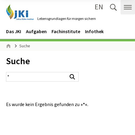
EN
Zum Inhalt springen
Zur Hauptnavigation springen
Suche 
Me
Lebensgrundlagen für morgen sichern
Gehe zur Startseite des Lebensgrundlagen für morgen sichern.
Navigation
Hauptmenü
Das JKI
Aufgaben
Fachinstitute
Infothek
Seitenpfad
Suche
Start
Inhalt:
Suche
Suchergebnis
Suchen
Es wurde kein Ergebnis gefunden zu
»*«
.