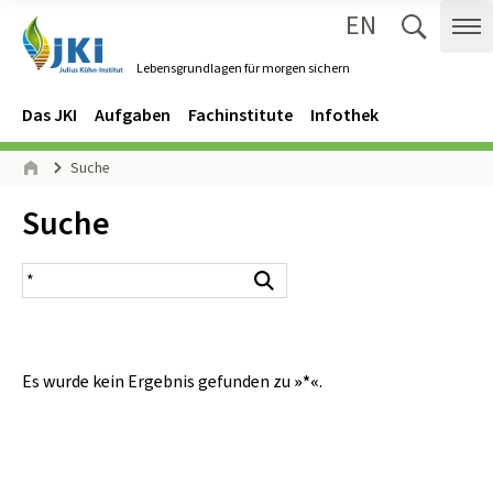
EN
Zum Inhalt springen
Zur Hauptnavigation springen
Suche 
Me
Lebensgrundlagen für morgen sichern
Gehe zur Startseite des Lebensgrundlagen für morgen sichern.
Navigation
Hauptmenü
Das JKI
Aufgaben
Fachinstitute
Infothek
Seitenpfad
Suche
Start
Inhalt:
Suche
Suchergebnis
Suchen
Es wurde kein Ergebnis gefunden zu
»*«
.