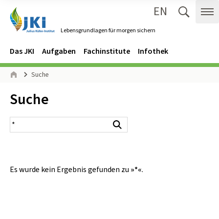
EN
Zum Inhalt springen
Zur Hauptnavigation springen
Suche 
Me
Lebensgrundlagen für morgen sichern
Gehe zur Startseite des Lebensgrundlagen für morgen sichern.
Navigation
Hauptmenü
Das JKI
Aufgaben
Fachinstitute
Infothek
Seitenpfad
Suche
Start
Inhalt:
Suche
Suchergebnis
Suchen
Es wurde kein Ergebnis gefunden zu
»*«
.