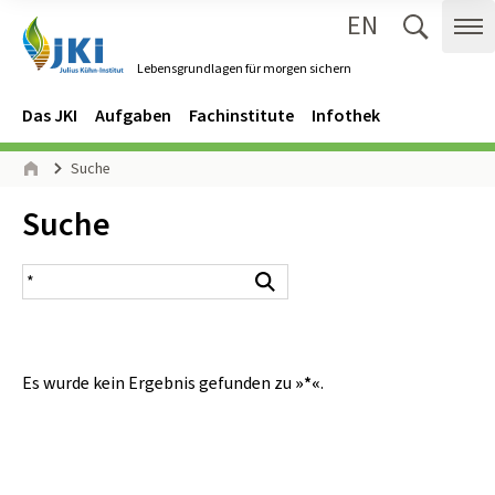
EN
Zum Inhalt springen
Zur Hauptnavigation springen
Suche 
Me
Lebensgrundlagen für morgen sichern
Gehe zur Startseite des Lebensgrundlagen für morgen sichern.
Navigation
Hauptmenü
Das JKI
Aufgaben
Fachinstitute
Infothek
Seitenpfad
Suche
Start
Inhalt:
Suche
Suchergebnis
Suchen
Es wurde kein Ergebnis gefunden zu
»*«
.