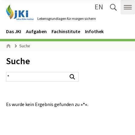
EN
Zum Inhalt springen
Zur Hauptnavigation springen
Suche 
Me
Lebensgrundlagen für morgen sichern
Gehe zur Startseite des Lebensgrundlagen für morgen sichern.
Navigation
Hauptmenü
Das JKI
Aufgaben
Fachinstitute
Infothek
Seitenpfad
Suche
Start
Inhalt:
Suche
Suchergebnis
Suchen
Es wurde kein Ergebnis gefunden zu
»*«
.