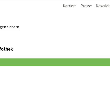
Karriere
Presse
Newslet
gen sichern
chern.
fothek