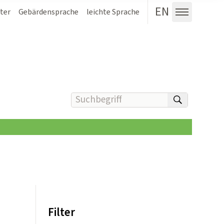
EN
ter
Gebärdensprache
leichte Sprache
Menü au
Suchbegriff(e) eingeben
suchen
Filter