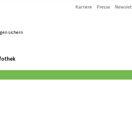
Karriere
Presse
Newslet
gen sichern
chern.
fothek