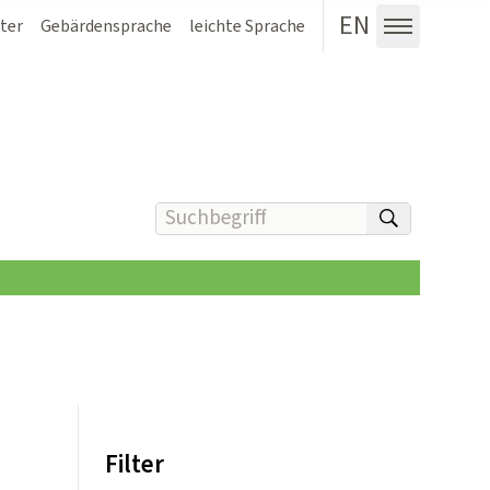
EN
ter
Gebärdensprache
leichte Sprache
Menü au
Suchbegriff(e) eingeben
suchen
Filter