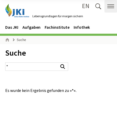
EN
Zum Inhalt springen
Zur Hauptnavigation springen
Suche 
Me
Lebensgrundlagen für morgen sichern
Gehe zur Startseite des Lebensgrundlagen für morgen sichern.
Navigation
Hauptmenü
Das JKI
Aufgaben
Fachinstitute
Infothek
Seitenpfad
Suche
Start
Inhalt:
Suche
Suchergebnis
Suchen
Es wurde kein Ergebnis gefunden zu
»*«
.