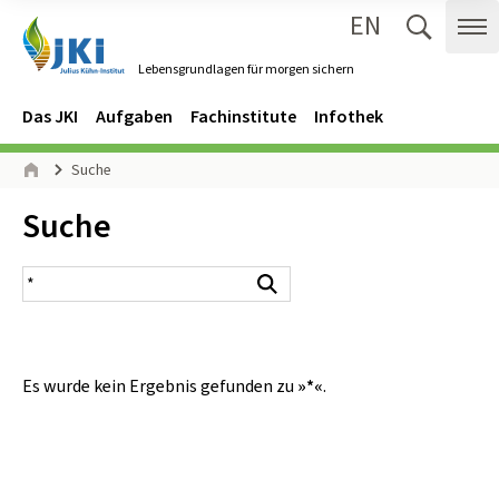
EN
Zum Inhalt springen
Zur Hauptnavigation springen
Suche 
Me
Lebensgrundlagen für morgen sichern
Gehe zur Startseite des Lebensgrundlagen für morgen sichern.
Navigation
Hauptmenü
Das JKI
Aufgaben
Fachinstitute
Infothek
Seitenpfad
Suche
Start
Inhalt:
Suche
Suchergebnis
Suchen
Es wurde kein Ergebnis gefunden zu
»*«
.