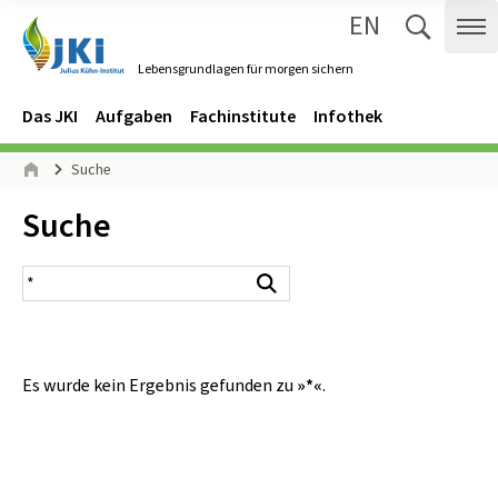
EN
Zum Inhalt springen
Zur Hauptnavigation springen
Suche 
Me
Lebensgrundlagen für morgen sichern
Gehe zur Startseite des Lebensgrundlagen für morgen sichern.
Navigation
Hauptmenü
Das JKI
Aufgaben
Fachinstitute
Infothek
Seitenpfad
Suche
Start
Inhalt:
Suche
Suchergebnis
Suchen
Es wurde kein Ergebnis gefunden zu
»*«
.