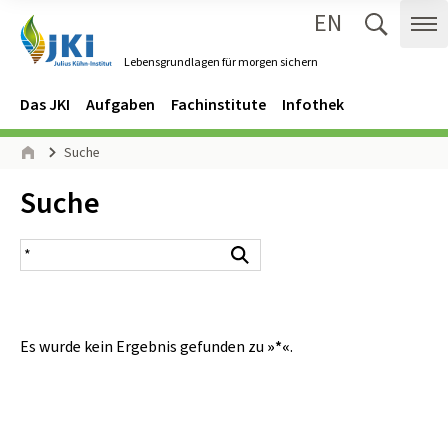
EN
Zum Inhalt springen
Zur Hauptnavigation springen
Suche 
Me
Lebensgrundlagen für morgen sichern
Gehe zur Startseite des Lebensgrundlagen für morgen sichern.
Navigation
Hauptmenü
Das JKI
Aufgaben
Fachinstitute
Infothek
Seitenpfad
Suche
Start
Inhalt:
Suche
Suchergebnis
Suchen
Es wurde kein Ergebnis gefunden zu
»*«
.