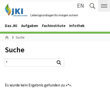
EN
Zum Inhalt springen
Zur Hauptnavigation springen
Suche 
Me
Lebensgrundlagen für morgen sichern
Gehe zur Startseite des Lebensgrundlagen für morgen sichern.
Navigation
Hauptmenü
Das JKI
Aufgaben
Fachinstitute
Infothek
Seitenpfad
Suche
Start
Inhalt:
Suche
Suchergebnis
Suchen
Es wurde kein Ergebnis gefunden zu
»*«
.