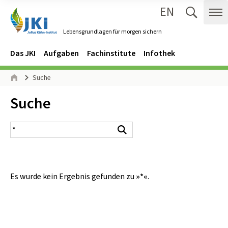
EN
Zum Inhalt springen
Zur Hauptnavigation springen
Suche 
Me
Lebensgrundlagen für morgen sichern
Gehe zur Startseite des Lebensgrundlagen für morgen sichern.
Navigation
Hauptmenü
Das JKI
Aufgaben
Fachinstitute
Infothek
Seitenpfad
Suche
Start
Inhalt:
Suche
Suchergebnis
Suchen
Es wurde kein Ergebnis gefunden zu
»*«
.