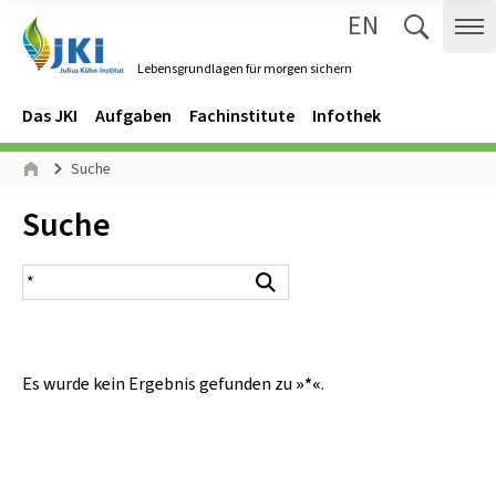
EN
Zum Inhalt springen
Zur Hauptnavigation springen
Suche 
Me
Lebensgrundlagen für morgen sichern
Gehe zur Startseite des Lebensgrundlagen für morgen sichern.
Navigation
Hauptmenü
Das JKI
Aufgaben
Fachinstitute
Infothek
Seitenpfad
Suche
Start
Inhalt:
Suche
Suchergebnis
Suchen
Es wurde kein Ergebnis gefunden zu
»*«
.