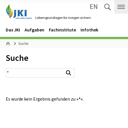
EN
Zum Inhalt springen
Zur Hauptnavigation springen
Suche 
Me
Lebensgrundlagen für morgen sichern
Gehe zur Startseite des Lebensgrundlagen für morgen sichern.
Navigation
Hauptmenü
Das JKI
Aufgaben
Fachinstitute
Infothek
Seitenpfad
Suche
Start
Inhalt:
Suche
Suchergebnis
Suchen
Es wurde kein Ergebnis gefunden zu
»*«
.