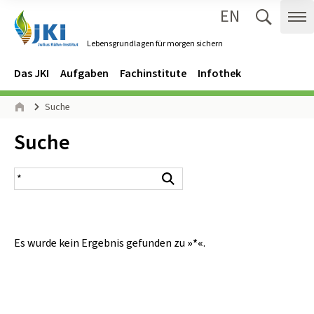
EN
Zum Inhalt springen
Zur Hauptnavigation springen
Suche 
Me
Lebensgrundlagen für morgen sichern
Gehe zur Startseite des Lebensgrundlagen für morgen sichern.
Navigation
Hauptmenü
Das JKI
Aufgaben
Fachinstitute
Infothek
Seitenpfad
Suche
Start
Inhalt:
Suche
Suchergebnis
Suchen
Es wurde kein Ergebnis gefunden zu
»*«
.