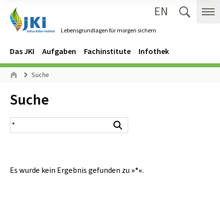
EN
Zum Inhalt springen
Zur Hauptnavigation springen
Suche 
Me
Lebensgrundlagen für morgen sichern
Gehe zur Startseite des Lebensgrundlagen für morgen sichern.
Navigation
Hauptmenü
Das JKI
Aufgaben
Fachinstitute
Infothek
Seitenpfad
Suche
Start
Inhalt:
Suche
Suchergebnis
Suchen
Es wurde kein Ergebnis gefunden zu
»*«
.