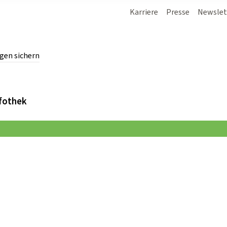
Karriere
Presse
Newslet
gen sichern
chern.
fothek