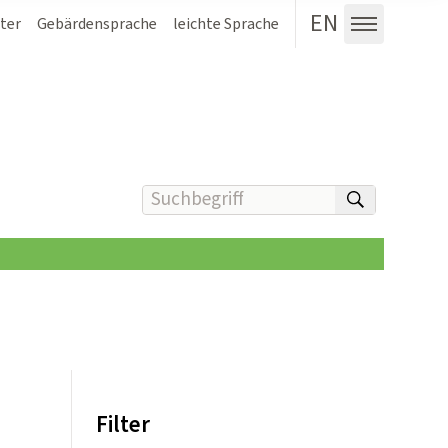
EN
ter
Gebärdensprache
leichte Sprache
Menü au
Suchbegriff(e) eingeben
suchen
Filter