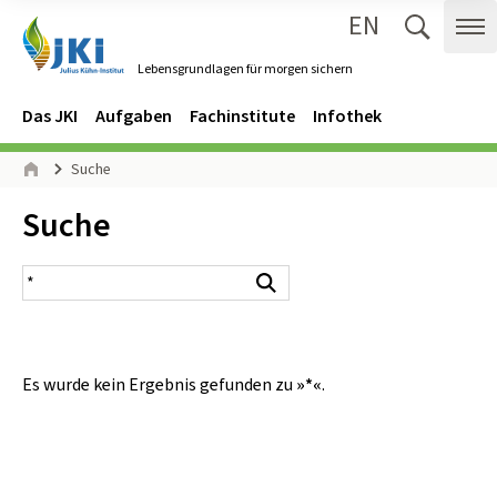
EN
Zum Inhalt springen
Zur Hauptnavigation springen
Suche 
Me
Lebensgrundlagen für morgen sichern
Gehe zur Startseite des Lebensgrundlagen für morgen sichern.
Navigation
Hauptmenü
Das JKI
Aufgaben
Fachinstitute
Infothek
Seitenpfad
Suche
Start
Inhalt:
Suche
Suchergebnis
Suchen
Es wurde kein Ergebnis gefunden zu
»*«
.