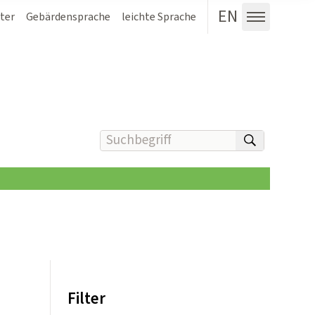
EN
ter
Gebärdensprache
leichte Sprache
Menü au
Suchbegriff(e) eingeben
suchen
Filter