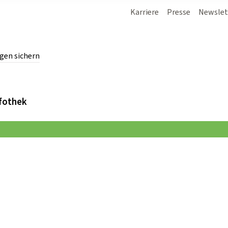
Karriere
Presse
Newslet
gen sichern
chern.
fothek