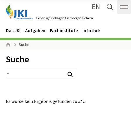
EN
Zum Inhalt springen
Zur Hauptnavigation springen
Suche 
Me
Lebensgrundlagen für morgen sichern
Gehe zur Startseite des Lebensgrundlagen für morgen sichern.
Navigation
Hauptmenü
Das JKI
Aufgaben
Fachinstitute
Infothek
Seitenpfad
Suche
Start
Inhalt:
Suche
Suchergebnis
Suchen
Es wurde kein Ergebnis gefunden zu
»*«
.