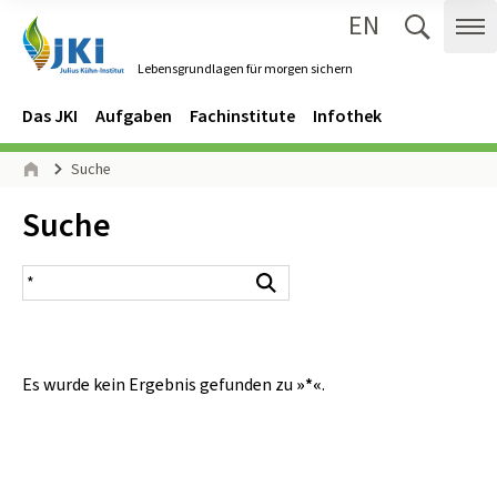
EN
Zum Inhalt springen
Zur Hauptnavigation springen
Suche 
Me
Lebensgrundlagen für morgen sichern
Gehe zur Startseite des Lebensgrundlagen für morgen sichern.
Navigation
Hauptmenü
Das JKI
Aufgaben
Fachinstitute
Infothek
Seitenpfad
Suche
Start
Inhalt:
Suche
Suchergebnis
Suchen
Es wurde kein Ergebnis gefunden zu
»*«
.