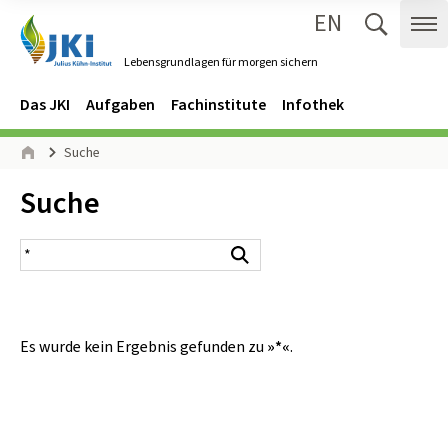
EN
Zum Inhalt springen
Zur Hauptnavigation springen
Suche 
Me
Lebensgrundlagen für morgen sichern
Gehe zur Startseite des Lebensgrundlagen für morgen sichern.
Navigation
Hauptmenü
Das JKI
Aufgaben
Fachinstitute
Infothek
Seitenpfad
Suche
Start
Inhalt:
Suche
Suchergebnis
Suchen
Es wurde kein Ergebnis gefunden zu
»*«
.