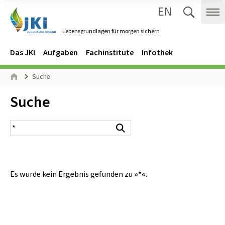
EN
Zum Inhalt springen
Zur Hauptnavigation springen
Suche 
Me
Lebensgrundlagen für morgen sichern
Gehe zur Startseite des Lebensgrundlagen für morgen sichern.
Navigation
Hauptmenü
Das JKI
Aufgaben
Fachinstitute
Infothek
Seitenpfad
Suche
Start
Inhalt:
Suche
Suchergebnis
Suchen
Es wurde kein Ergebnis gefunden zu
»*«
.